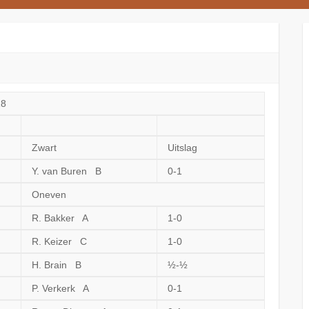
18
Zwart
Uitslag
Y. van Buren B
0-1
Oneven
R. Bakker A
1-0
R. Keizer C
1-0
H. Brain B
½-½
P. Verkerk A
0-1