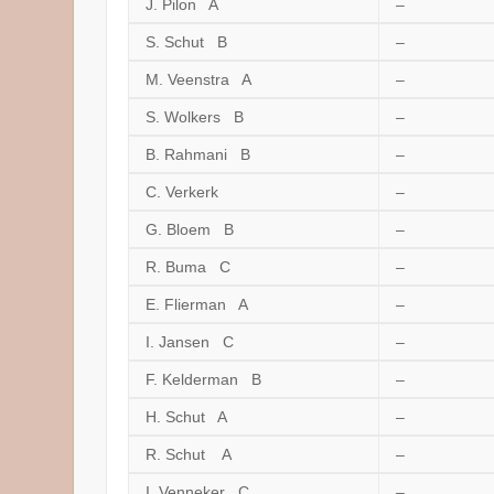
J. Pilon A
–
S. Schut B
–
M. Veenstra A
–
S. Wolkers B
–
B. Rahmani B
–
C. Verkerk
–
G. Bloem B
–
R. Buma C
–
E. Flierman A
–
I. Jansen C
–
F. Kelderman B
–
H. Schut A
–
R. Schut A
–
I. Venneker C
–