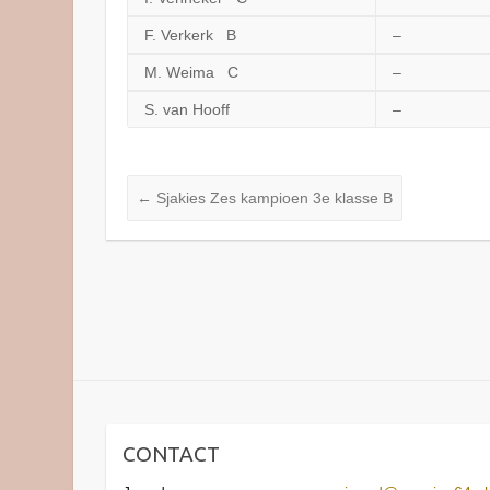
F. Verkerk B
–
M. Weima C
–
S. van Hooff
–
←
Sjakies Zes kampioen 3e klasse B
CONTACT