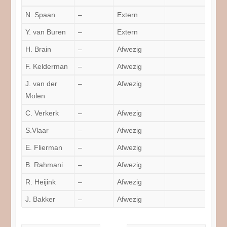
N. Spaan
–
Extern
Y. van Buren
–
Extern
H. Brain
–
Afwezig
F. Kelderman
–
Afwezig
J. van der
–
Afwezig
Molen
C. Verkerk
–
Afwezig
S.Vlaar
–
Afwezig
E. Flierman
–
Afwezig
B. Rahmani
–
Afwezig
R. Heijink
–
Afwezig
J. Bakker
–
Afwezig