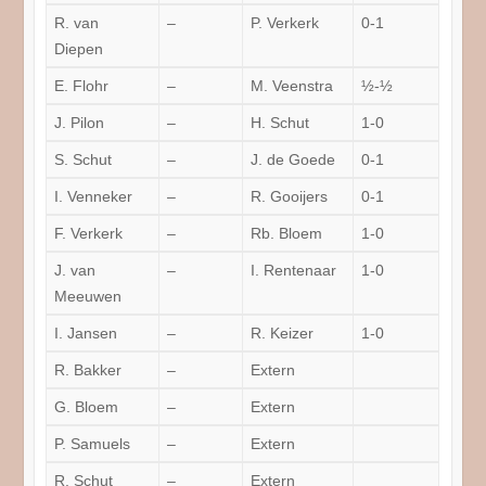
R. van
–
P. Verkerk
0-1
Diepen
E. Flohr
–
M. Veenstra
½-½
J. Pilon
–
H. Schut
1-0
S. Schut
–
J. de Goede
0-1
I. Venneker
–
R. Gooijers
0-1
F. Verkerk
–
Rb. Bloem
1-0
J. van
–
I. Rentenaar
1-0
Meeuwen
I. Jansen
–
R. Keizer
1-0
R. Bakker
–
Extern
G. Bloem
–
Extern
P. Samuels
–
Extern
R. Schut
–
Extern