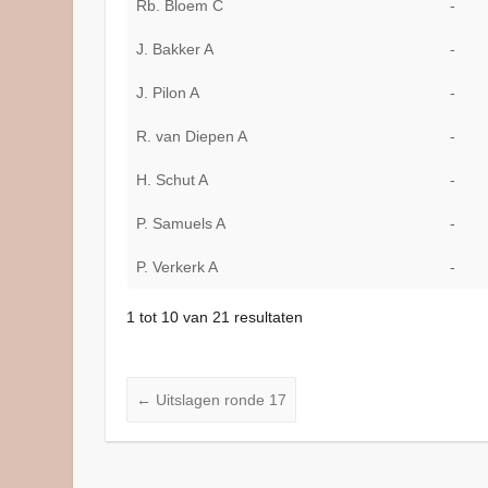
Rb. Bloem C
-
J. Bakker A
-
J. Pilon A
-
R. van Diepen A
-
H. Schut A
-
P. Samuels A
-
P. Verkerk A
-
1 tot 10 van 21 resultaten
←
Uitslagen ronde 17