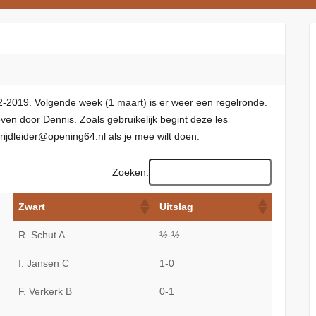
02-2019. Volgende week (1 maart) is er weer een regelronde.
even door Dennis. Zoals gebruikelijk begint deze les
ijdleider@opening64.nl als je mee wilt doen.
Zoeken:
Zwart
Uitslag
R. Schut A
½-½
I. Jansen C
1-0
F. Verkerk B
0-1