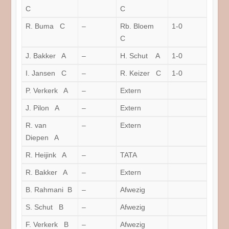
C
C
R. Buma C
–
Rb. Bloem
1-0
C
J. Bakker A
–
H. Schut A
1-0
I. Jansen C
–
R. Keizer C
1-0
P. Verkerk A
–
Extern
J. Pilon A
–
Extern
R. van
–
Extern
Diepen A
R. Heijink A
–
TATA
R. Bakker A
–
Extern
B. Rahmani B
–
Afwezig
S. Schut B
–
Afwezig
F. Verkerk B
–
Afwezig