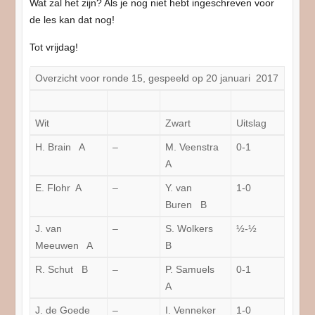
Wat zal het zijn? Als je nog niet hebt ingeschreven voor
de les kan dat nog!
Tot vrijdag!
Overzicht voor ronde 15, gespeeld op 20 januari 2017
Wit
Zwart
Uitslag
H. Brain A
–
M. Veenstra
0-1
A
E. Flohr A
–
Y. van
1-0
Buren B
J. van
–
S. Wolkers
½-½
Meeuwen A
B
R. Schut B
–
P. Samuels
0-1
A
J. de Goede
–
I. Venneker
1-0