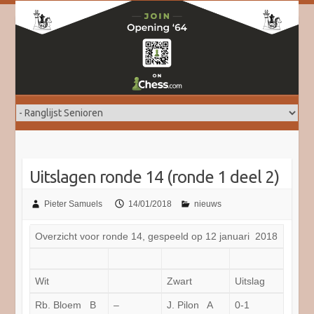
Doorgaan
naar
inhoud
Uitslagen ronde 14 (ronde 1 deel 2)
Pieter Samuels
14/01/2018
nieuws
Overzicht voor ronde 14, gespeeld op 12 januari 2018
Wit
Zwart
Uitslag
Rb. Bloem B
–
J. Pilon A
0-1