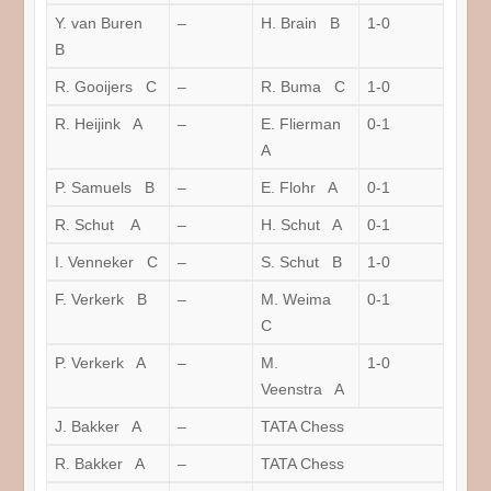
Y. van Buren
–
H. Brain B
1-0
B
R. Gooijers C
–
R. Buma C
1-0
R. Heijink A
–
E. Flierman
0-1
A
P. Samuels B
–
E. Flohr A
0-1
R. Schut A
–
H. Schut A
0-1
I. Venneker C
–
S. Schut B
1-0
F. Verkerk B
–
M. Weima
0-1
C
P. Verkerk A
–
M.
1-0
Veenstra A
J. Bakker A
–
TATA Chess
R. Bakker A
–
TATA Chess