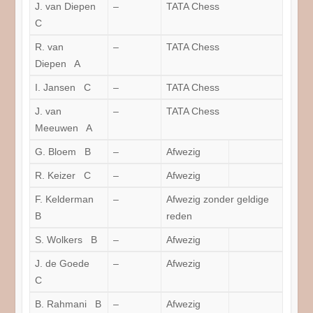
J. van Diepen
–
TATA Chess
C
R. van
–
TATA Chess
Diepen A
I. Jansen C
–
TATA Chess
J. van
–
TATA Chess
Meeuwen A
G. Bloem B
–
Afwezig
R. Keizer C
–
Afwezig
F. Kelderman
–
Afwezig zonder geldige
B
reden
S. Wolkers B
–
Afwezig
J. de Goede
–
Afwezig
C
B. Rahmani B
–
Afwezig