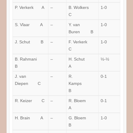
P. Verkerk A
–
B. Wolkers
1-0
C
S. Vlaar A
–
Y. van
1-0
Buren B
J. Schut B
–
F. Verkerk
1-0
C
B. Rahmani
–
H. Schut
½-½
B
A
J. van
–
R.
0-1
Diepen C
Kamps
B
R. Keizer C
–
R. Bloem
0-1
A
H. Brain A
–
G. Bloem
1-0
B