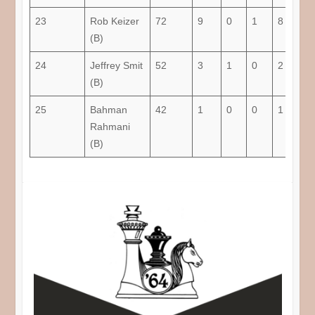
23
Rob Keizer
72
9
0
1
8
5,6
(B)
24
Jeffrey Smit
52
3
1
0
2
33,
(B)
25
Bahman
42
1
0
0
1
0
Rahmani
(B)