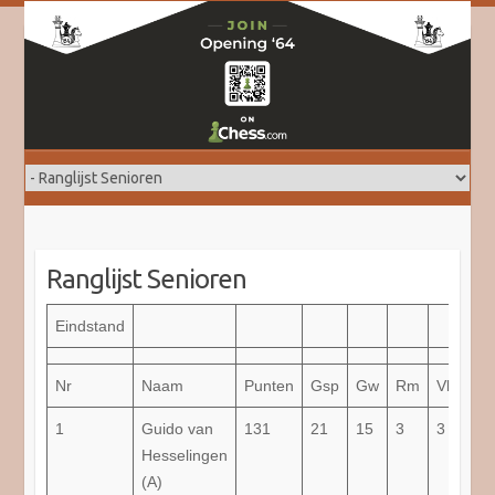
Doorgaan
naar
inhoud
Ranglijst Senioren
Eindstand
Nr
Naam
Punten
Gsp
Gw
Rm
Vl
Per
1
Guido van
131
21
15
3
3
78,
Hesselingen
(A)