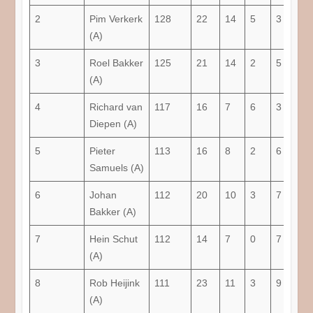
2
Pim Verkerk
128
22
14
5
3
75
(A)
3
Roel Bakker
125
21
14
2
5
71,
(A)
4
Richard van
117
16
7
6
3
62,
Diepen (A)
5
Pieter
113
16
8
2
6
56,
Samuels (A)
6
Johan
112
20
10
3
7
57,
Bakker (A)
7
Hein Schut
112
14
7
0
7
50
(A)
8
Rob Heijink
111
23
11
3
9
54,
(A)