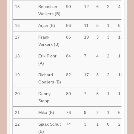
15
Sebastian
90
12
6
2
4
58,
Wolkers (B)
16
Arjan (B)
86
11
5
1
5
50
17
Frank
86
19
3
3
13
23,
Verkerk (B)
18
Erik Flohr
84
7
4
2
1
71,
(A)
19
Richard
82
17
3
2
12
23,
Gooijers (B)
20
Danny
80
7
5
1
1
78,
Stoop
21
Mika (B)
76
9
2
1
6
27,
22
Sjaak Schut
74
3
1
0
2
33,
(B)